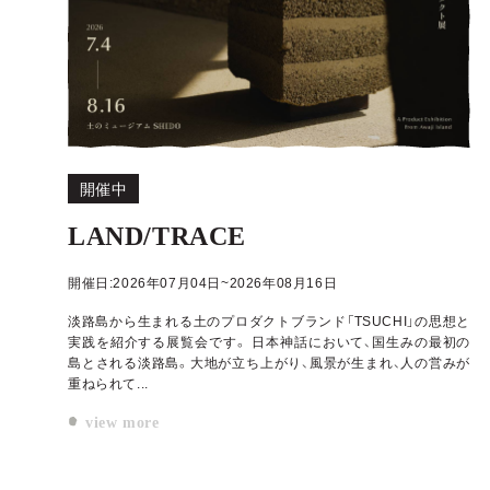
開催中
LAND/TRACE
開催日:2026年07月04日~2026年08月16日
淡路島から生まれる土のプロダクトブランド「TSUCHI」の思想と
実践を紹介する展覧会です。 日本神話において、国生みの最初の
島とされる淡路島。大地が立ち上がり、風景が生まれ、人の営みが
重ねられて...
view more