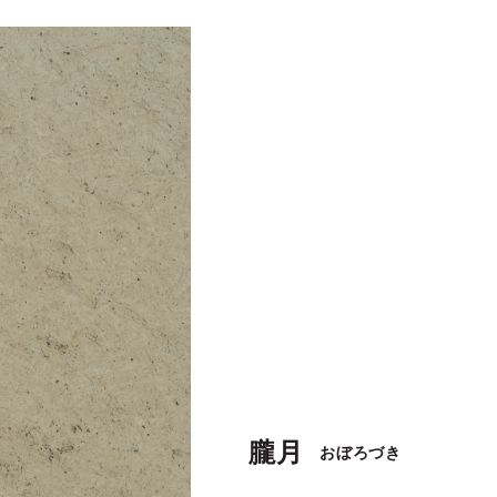
朧月
おぼろづき