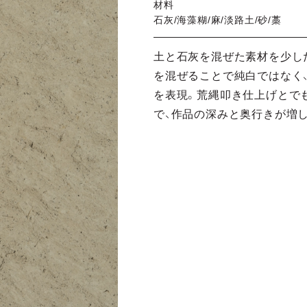
材料
石灰/海藻糊/麻/淡路土/砂/藁
土と石灰を混ぜた素材を少し
を混ぜることで純白ではなく
を表現。荒縄叩き仕上げとで
で、作品の深みと奥行きが増