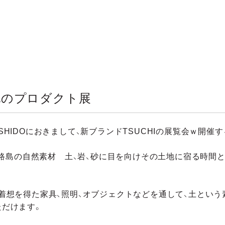
 大地のプロダクト展
HIDOにおきまして、新ブランドTSUCHIの展覧会ｗ開催
島淡路島の自然素材 土、岩、砂に目を向けその土地に宿る時
着想を得た家具、照明、オブジェクトなどを通して、土とい
ただけます。